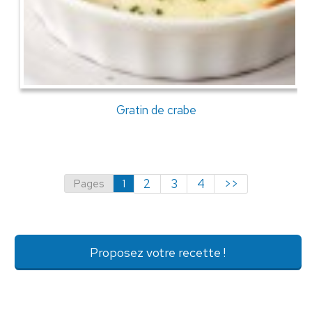
Gratin de crabe
Pages
1
2
3
4
>>
Proposez votre recette !