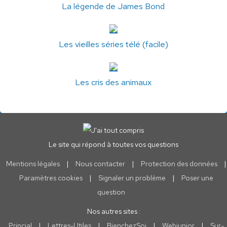
La légende de James Bond
Les vieilles séries télé (facile)
Les cris des animaux
Le site qui répond à toutes vos questions
Mentions légales
|
Nous contacter
|
Protection des données
|
Paramètres cookies
|
Signaler un problème
|
Poser une
question
Nos autres sites :
Princial
|
Lettres-Utiles
|
BienchezSoi
|
Webjunior
|
Sur-