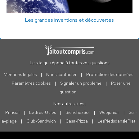
Les grandes inventions et découvertes
Le site qui répond à toutes vos questions
Mentions légales
|
Nous contacter
|
Protection des données
|
Paramètres cookies
|
Signaler un problème
|
Poser une
question
Nos autres sites :
Princial
|
Lettres-Utiles
|
BienchezSoi
|
Webjunior
|
Sur-
la-plage
|
Club-Sandwich
|
Casa-Pizza
|
LesPiedsdanslePlat