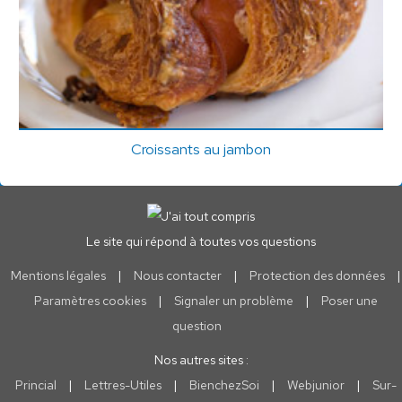
Croissants au jambon
Le site qui répond à toutes vos questions
Mentions légales
|
Nous contacter
|
Protection des données
|
Paramètres cookies
|
Signaler un problème
|
Poser une
question
Nos autres sites :
Princial
|
Lettres-Utiles
|
BienchezSoi
|
Webjunior
|
Sur-