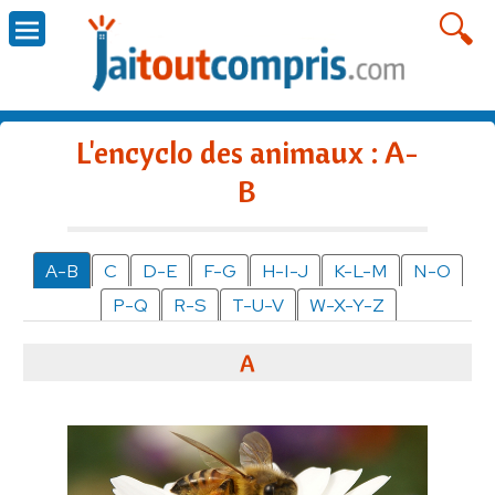
L'encyclo des animaux : A-
B
A-B
C
D-E
F-G
H-I-J
K-L-M
N-O
P-Q
R-S
T-U-V
W-X-Y-Z
A