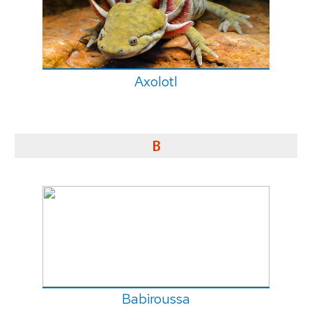
Axolotl
B
Babiroussa