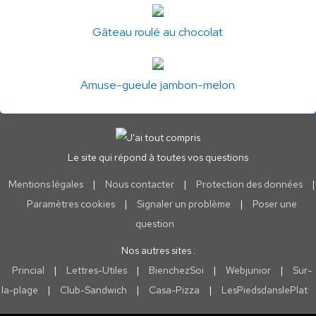
Gâteau roulé au chocolat
Amuse-gueule jambon-melon
Le site qui répond à toutes vos questions
Mentions légales
|
Nous contacter
|
Protection des données
|
Paramètres cookies
|
Signaler un problème
|
Poser une
question
Nos autres sites :
Princial
|
Lettres-Utiles
|
BienchezSoi
|
Webjunior
|
Sur-
la-plage
|
Club-Sandwich
|
Casa-Pizza
|
LesPiedsdanslePlat