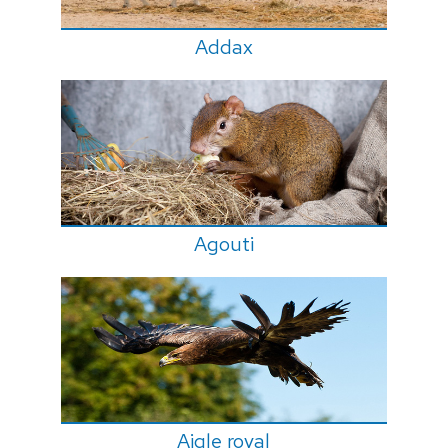
Addax
Agouti
Aigle royal