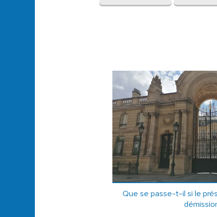
Que se passe-t-il si le pré
démissio