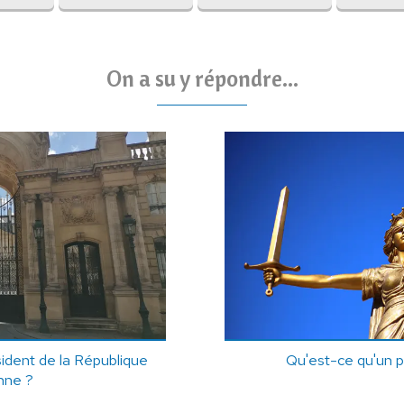
On a su y répondre...
sident de la République
Qu'est-ce qu'un p
nne ?