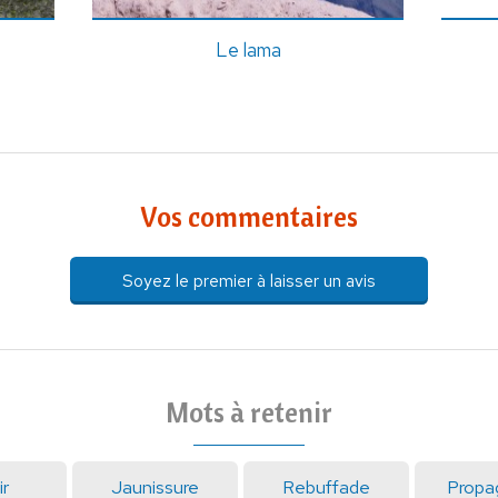
Le lama
Vos commentaires
Soyez le premier à laisser un avis
Mots à retenir
ir
Jaunissure
Rebuffade
Propa