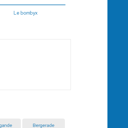
Le bombyx
gande
Bergerade