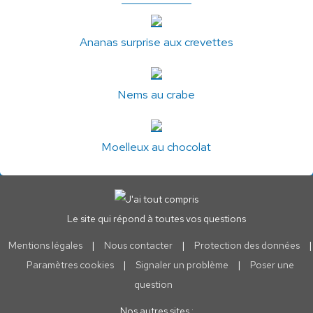
Ananas surprise aux crevettes
Nems au crabe
Moelleux au chocolat
Le site qui répond à toutes vos questions
Mentions légales
|
Nous contacter
|
Protection des données
|
Paramètres cookies
|
Signaler un problème
|
Poser une
question
Nos autres sites :