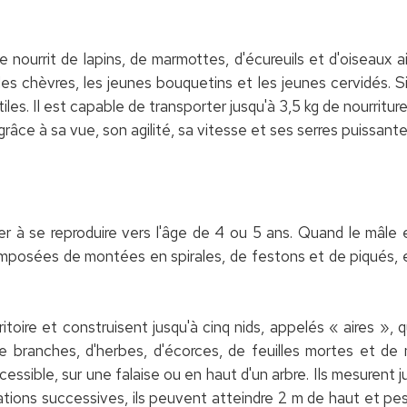
 se nourrit de lapins, de marmottes, d'écureuils et d'oiseaux
es chèvres, les jeunes bouquetins et les jeunes cervidés. Si
les. Il est capable de transporter jusqu'à 3,5 kg de nourriture
grâce à sa vue, son agilité, sa vitesse et ses serres puissante
à se reproduire vers l'âge de 4 ou 5 ans. Quand le mâle et 
mposées de montées en spirales, de festons et de piqués, 
rritoire et construisent jusqu'à cinq nids, appelés « aires », q
e branches, d'herbes, d'écorces, de feuilles mortes et d
cessible, sur une falaise ou en haut d'un arbre. Ils mesurent 
tions successives, ils peuvent atteindre 2 m de haut et pese