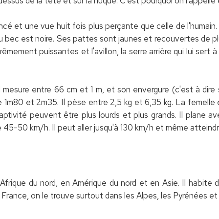
 dessus de la tête et sur la nuque. C'est pourquoi on l'appelle
cé et une vue huit fois plus perçante que celle de l'humai
u bec est noire. Ses pattes sont jaunes et recouvertes de p
êmement puissantes et l'avillon, la serre arrière qui lui sert
. Il mesure entre 66 cm et 1 m, et son envergure (c'est à dire
1m80 et 2m35. Il pèse entre 2,5 kg et 6,35 kg. La femelle 
ptivité peuvent être plus lourds et plus grands. Il plane av
45-50 km/h. Il peut aller jusqu'à 130 km/h et même atteindr
n Afrique du nord, en Amérique du nord et en Asie. Il habit
France, on le trouve surtout dans les Alpes, les Pyrénées et