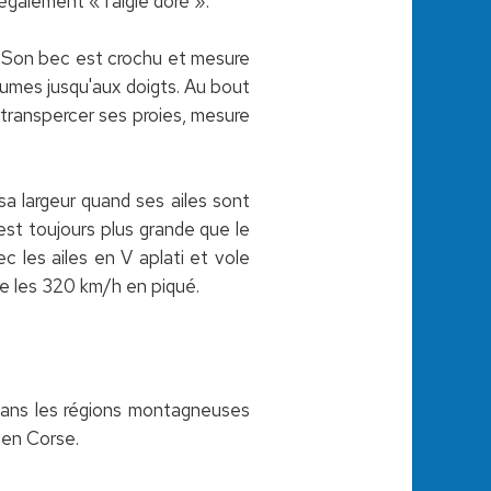
 également « l’aigle doré ».
n. Son bec est crochu et mesure
lumes jusqu'aux doigts. Au bout
 à transpercer ses proies, mesure
 sa largeur quand ses ailes sont
est toujours plus grande que le
ec les ailes en V aplati et vole
e les 320 km/h en piqué.
e dans les régions montagneuses
 en Corse.