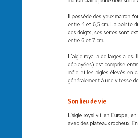
marron clair à jaune doré sur le
Il possède des yeux marron fon
entre 4 et 6,5 cm. La pointe d
des doigts, ses serres sont extr
entre 6 et 7 cm.
L'aigle royal a de larges ailes
déployées) est comprise entre 
mâle et les aigles élevés en ca
généralement à une vitesse de 
Son lieu de vie
L’aigle royal vit en Europe, e
avec des plateaux rocheux. En 