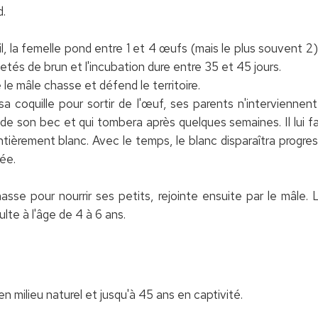
d.
 la femelle pond entre 1 et 4 œufs (mais le plus souvent 2) 
tés de brun et l'incubation dure entre 35 et 45 jours.
e mâle chasse et défend le territoire.
a coquille pour sortir de l'œuf, ses parents n'interviennent 
de son bec et qui tombera après quelques semaines. Il lui fau
tièrement blanc. Avec le temps, le blanc disparaîtra progre
ée.
asse pour nourrir ses petits, rejointe ensuite par le mâle. 
lte à l'âge de 4 à 6 ans.
 en milieu naturel et jusqu'à 45 ans en captivité.