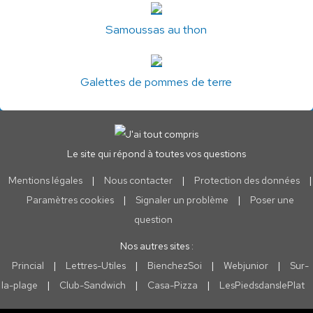
Samoussas au thon
Galettes de pommes de terre
Le site qui répond à toutes vos questions
Mentions légales
|
Nous contacter
|
Protection des données
|
Paramètres cookies
|
Signaler un problème
|
Poser une
question
Nos autres sites :
Princial
|
Lettres-Utiles
|
BienchezSoi
|
Webjunior
|
Sur-
la-plage
|
Club-Sandwich
|
Casa-Pizza
|
LesPiedsdanslePlat