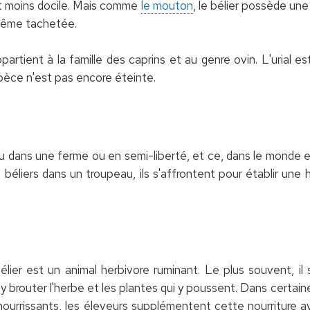
et moins docile. Mais comme
le mouton
, le bélier possède une
 même tachetée.
appartient à la famille des caprins et au genre ovin. L'urial es
spèce n'est pas encore éteinte.
u dans une ferme ou en semi-liberté, et ce, dans le monde e
rs béliers dans un troupeau, ils s'affrontent pour établir une hi
bélier est un animal herbivore ruminant. Le plus souvent, i
y brouter l'herbe et les plantes qui y poussent. Dans certai
nourrissants, les éleveurs supplémentent cette nourriture 