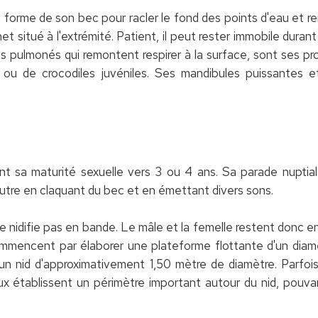
forme de son bec pour racler le fond des points d'eau et re
ochet situé à l'extrémité. Patient, il peut rester immobile dur
s pulmonés qui remontent respirer à la surface, sont ses proi
ou de crocodiles juvéniles. Ses mandibules puissantes 
t sa maturité sexuelle vers 3 ou 4 ans. Sa parade nuptiale
'autre en claquant du bec et en émettant divers sons.
l ne nidifie pas en bande. Le mâle et la femelle restent donc e
 commencent par élaborer une plateforme flottante d'un diam
t un nid d'approximativement 1,50 mètre de diamètre. Parfois,
établissent un périmètre important autour du nid, pouvan