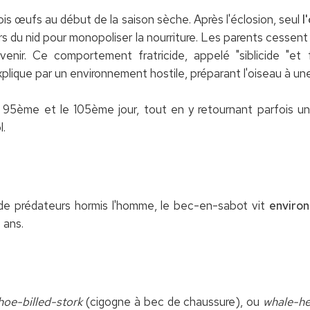
ois œufs au début de la saison sèche. Après l'éclosion, seul
l
ors du nid pour monopoliser la nourriture. Les parents cessent d
rvenir. Ce comportement fratricide, appelé "siblicide "e
'explique par un environnement hostile, préparant l'oiseau à une
 le 95ème et le 105ème jour, tout en y retournant parfois un
l.
de prédateurs hormis l'homme, le bec-en-sabot vit
environ
 ans.
hoe-billed-stork
(cigogne à bec de chaussure), ou
whale-he