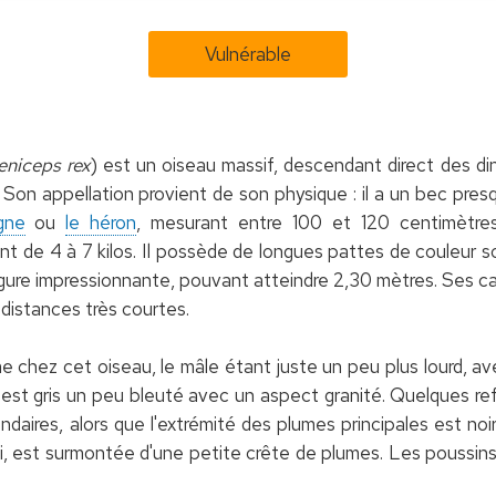
Vulnérable
eniceps rex
) est un oiseau massif, descendant direct des d
Son appellation provient de son physique : il a un bec presq
gne
ou
le héron
, mesurant entre 100 et 120 centimètres
ant de 4 à 7 kilos. Il possède de longues pattes de couleur
rgure impressionnante, pouvant atteindre 2,30 mètres. Ses ca
 distances très courtes.
chez cet oiseau, le mâle étant juste un peu plus lourd, avec
l est gris un peu bleuté avec un aspect granité. Quelques r
daires, alors que l'extrémité des plumes principales est noire.
ssi, est surmontée d'une petite crête de plumes. Les poussins