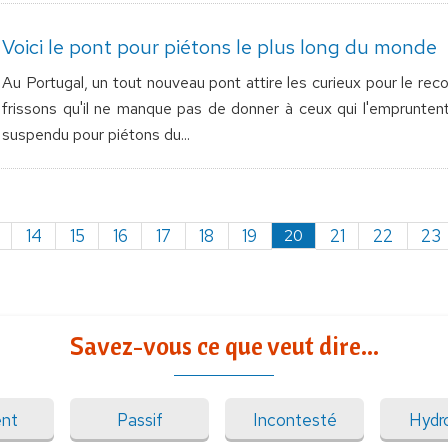
Voici le pont pour piétons le plus long du monde
Au Portugal, un tout nouveau pont attire les curieux pour le record
frissons qu'il ne manque pas de donner à ceux qui l'empruntent. 
suspendu pour piétons du...
20
14
15
16
17
18
19
21
22
23
Savez-vous ce que veut dire...
ent
Passif
Incontesté
Hydr