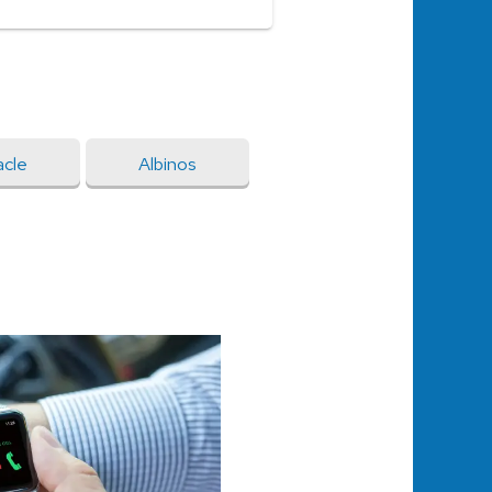
acle
Albinos