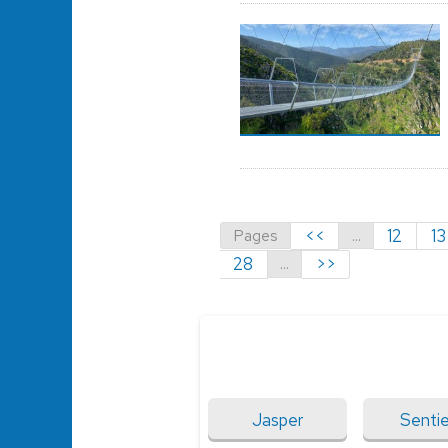
Pages
...
<<
12
13
...
28
>>
Jasper
Senti