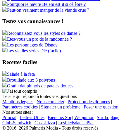
Pourquoi le navire Belem est-il si célèbre ?
Peut-on vraiment manger de la viande crue ?
Testez vos connaissances !
Reconnaissez-vous les styles de danse ?
Etes-vous un pro de la randonnée ?
Les personnages de Disney
Les vieilles séries télé (facile)
Recettes faciles
Salade à la feta
Brouillade aux 3 poivrons
Gratin dauphinois de patates douces
Le site qui répond à toutes vos questions
Mentions légales
|
Nous contacter
|
Protection des données
|
Paramètres cookies
|
Signaler un problème
|
Poser une question
Nos autres sites :
Princial
|
Lettres-Utiles
|
BienchezSoi
|
Webjunior
|
Sur-la-plage
|
Club-Sandwich
|
Casa-Pizza
|
LesPiedsdanslePlat
© 2016, 2026 Palmeris Media - Tous droits réservés