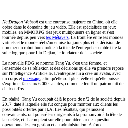
NetDragon Websoft
est une entreprise majeure en Chine, où elle
opère dans le domaine du jeu vidéo. Elle est spécialisée en jeux
mobiles, en MMORPG (les jeux multijoueurs en ligne) et s'est
tournée depuis peu vers
les Métavers
. La frontière entre les mondes
virtuels et le monde réel s'amenuise toujours plus et la décision de
nommer un robot humanoïde à la tête de l'entreprise semble être la
suite logique pour Liu Dejian, le fondateur de la société.
La nouvelle PDG se nomme Tang Yu, c'est une femme, et
l'ensemble de sa réflexion et des décisions qu'elle va prendre repose
sur l'Intelligence Artificielle. L'entreprise lui a créé un avatar, avec
un corps et
un visage
, afin qu'elle soit plus réelle et qu'elle puisse
s'exprimer face aux 6 000 salariés, comme le ferait un patron fait de
chair et d'os.
En réalité, Tang Yu occupait déjà le poste de n°2 de la société depuis
2017, date à laquelle elle fut conçue pour montrer aux clients les
possibilités offertes par l'I.A. Les résultats, qui paraissent
convaincants, ont poussé les dirigeants à la promouvoir à la tête de
la société, et ils comptent sur elle pour aider sur des questions
opérationnelles, en gestion et en administration. À force