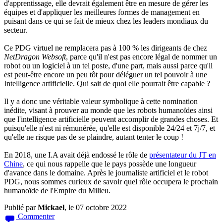
d'apprentissage, elle devrait également être en mesure de gérer les
équipes et d'appliquer les meilleures formes de management en
puisant dans ce qui se fait de mieux chez les leaders mondiaux du
secteur.
Ce PDG virtuel ne remplacera pas à 100 % les dirigeants de chez
NetDragon Websoft
, parce qu'il n'est pas encore légal de nommer un
robot ou un logiciel à un tel poste, d'une part, mais aussi parce qu'il
est peut-être encore un peu tôt pour déléguer un tel pouvoir à une
Intelligence artificielle. Qui sait de quoi elle pourrait être capable ?
Il y a donc une véritable valeur symbolique à cette nomination
inédite, visant à prouver au monde que les robots humanoïdes ainsi
que l'intelligence artificielle peuvent accomplir de grandes choses. Et
puisqu'elle n'est ni rémunérée, qu'elle est disponible 24/24 et 7j/7, et
qu'elle ne risque pas de se plaindre, autant tenter le coup !
En 2018, une I.A avait déjà endossé le rôle de
présentateur du JT en
Chine
, ce qui nous rappelle que le pays possède une longueur
d'avance dans le domaine. Après le journaliste artificiel et le robot
PDG, nous sommes curieux de savoir quel rôle occupera le prochain
humanoïde de l'Empire du Milieu.
Publié par
Mickael
, le 07 octobre 2022
Commenter