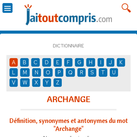
DICTIONNAIRE
A
B
C
D
E
F
G
H
I
J
K
L
M
N
O
P
Q
R
S
T
U
V
W
X
Y
Z
ARCHANGE
Définition, synonymes et antonymes du mot
"Archange"