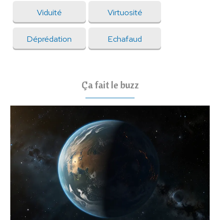
Viduité
Virtuosité
Déprédation
Echafaud
Ça fait le buzz