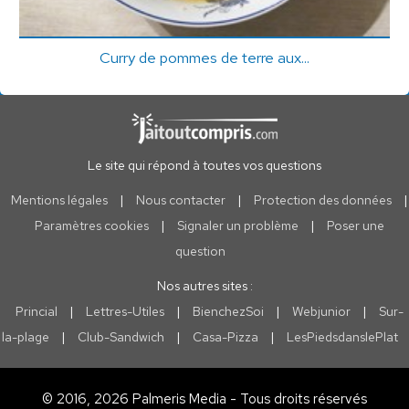
Curry de pommes de terre aux...
Le site qui répond à toutes vos questions
Mentions légales
|
Nous contacter
|
Protection des données
|
Paramètres cookies
|
Signaler un problème
|
Poser une
question
Nos autres sites :
Princial
|
Lettres-Utiles
|
BienchezSoi
|
Webjunior
|
Sur-
la-plage
|
Club-Sandwich
|
Casa-Pizza
|
LesPiedsdanslePlat
© 2016, 2026 Palmeris Media - Tous droits réservés