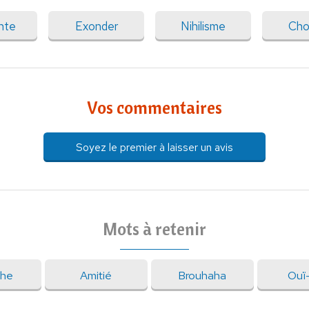
nte
Exonder
Nihilisme
Cho
Vos commentaires
Soyez le premier à laisser un avis
Mots à retenir
che
Amitié
Brouhaha
Ouï-