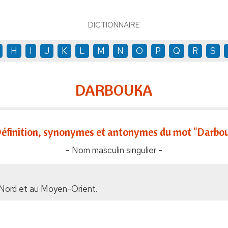
DICTIONNAIRE
H
I
J
K
L
M
N
O
P
Q
R
S
DARBOUKA
éfinition, synonymes et antonymes du mot "Darbo
- Nom masculin singulier -
 Nord et au Moyen-Orient.