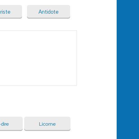
riste
Antidote
dire
Licorne