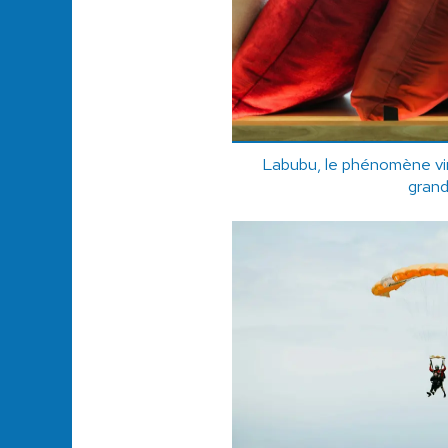
Labubu, le phénomène vira
gran