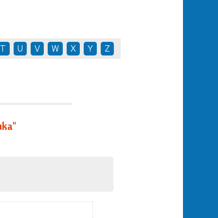
T
U
V
W
X
Y
Z
uka"