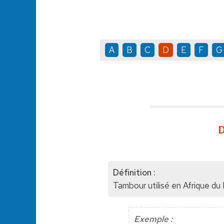
A
B
C
D
E
F
G
D
Définition :
Tambour utilisé en Afrique du
Exemple :