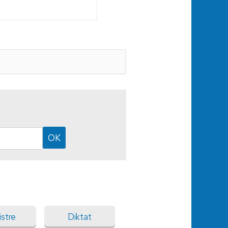
istre
Diktat