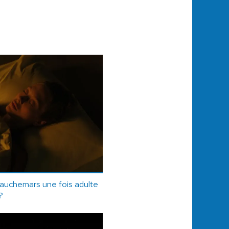
cauchemars une fois adulte
?