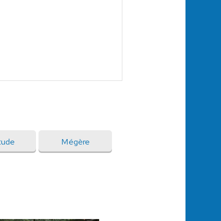
tude
Mégère