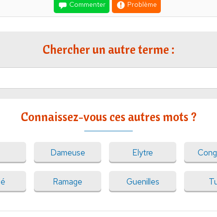
Commenter
Problème
Chercher un autre terme :
Connaissez-vous ces autres mots ?
Dameuse
Elytre
Cong
té
Ramage
Guenilles
T