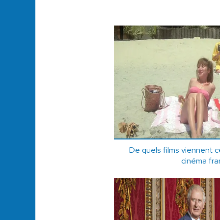
De quels films viennent c
cinéma fra