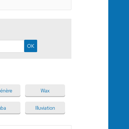
énère
Wax
uba
Illuviation