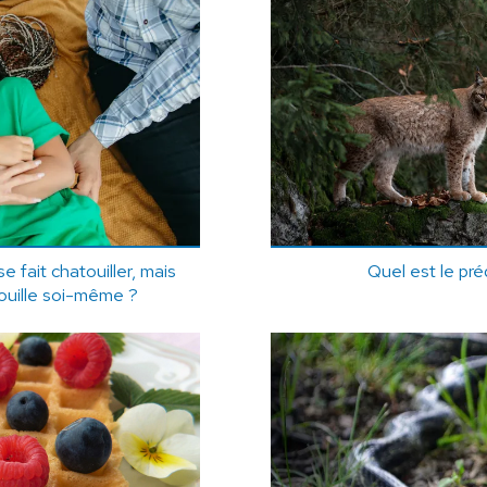
e fait chatouiller, mais
Quel est le pré
ouille soi-même ?