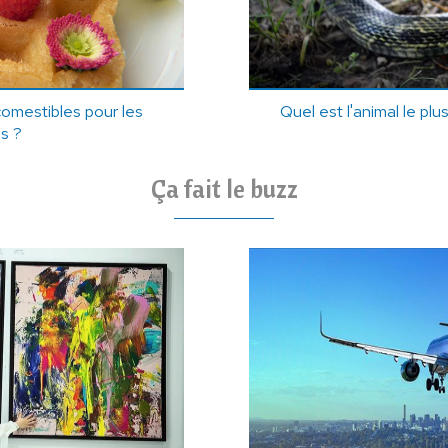
comestibles pour les
Quel est l'animal le pl
s ?
Ça fait le buzz