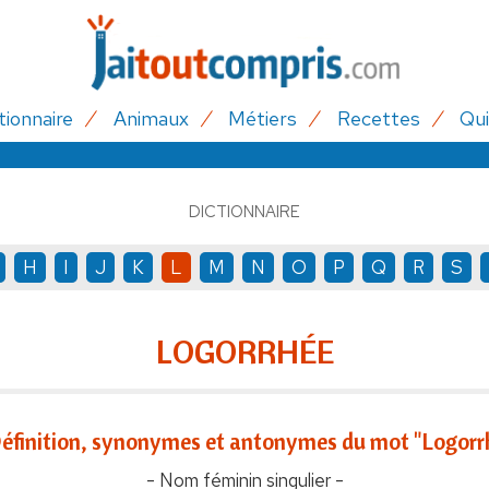
tionnaire
Animaux
Métiers
Recettes
Qui
DICTIONNAIRE
H
I
J
K
L
M
N
O
P
Q
R
S
LOGORRHÉE
éfinition, synonymes et antonymes du mot "Logorr
- Nom féminin singulier -