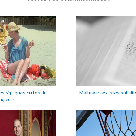
es répliques cultes du
Maîtrisez-vous les subtili
nçais ?