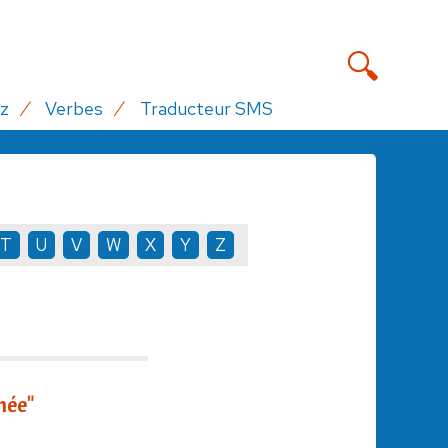
z
Verbes
Traducteur SMS
T
U
V
W
X
Y
Z
hée"