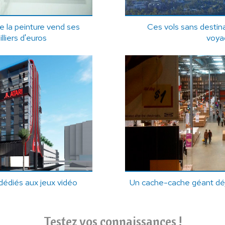
de la peinture vend ses
Ces vols sans destina
illiers d'euros
voya
 dédiés aux jeux vidéo
Un cache-cache géant dé
Testez vos connaissances !