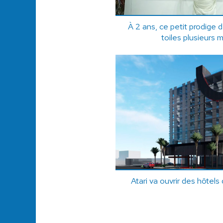
À 2 ans, ce petit prodige 
toiles plusieurs m
Atari va ouvrir des hôtels