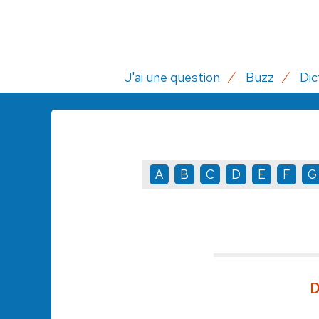
J'ai une question
Buzz
Dic
A
B
C
D
E
F
G
D