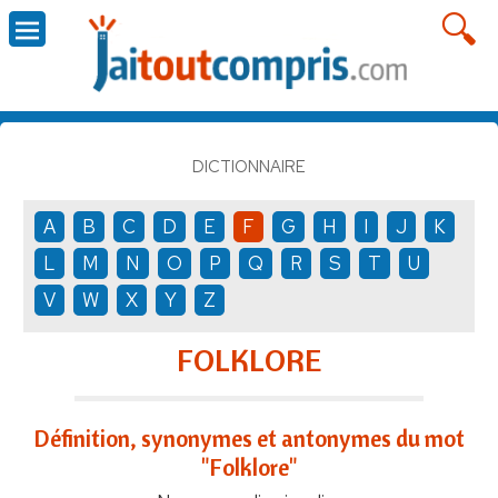
DICTIONNAIRE
A
B
C
D
E
F
G
H
I
J
K
L
M
N
O
P
Q
R
S
T
U
V
W
X
Y
Z
FOLKLORE
Définition, synonymes et antonymes du mot
"Folklore"