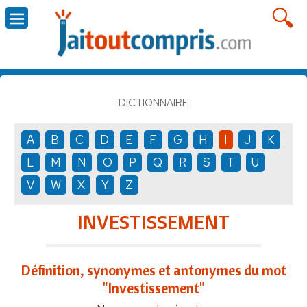
DICTIONNAIRE
A
B
C
D
E
F
G
H
I
J
K
L
M
N
O
P
Q
R
S
T
U
V
W
X
Y
Z
INVESTISSEMENT
Définition, synonymes et antonymes du mot
"Investissement"