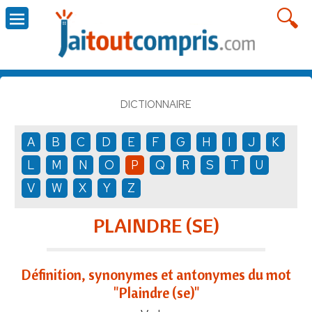
DICTIONNAIRE
A
B
C
D
E
F
G
H
I
J
K
L
M
N
O
P
Q
R
S
T
U
V
W
X
Y
Z
PLAINDRE (SE)
Définition, synonymes et antonymes du mot
"Plaindre (se)"