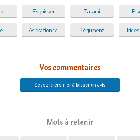
on
Esquisser
Tatami
Bis
re
Aspirationnel
Tégument
Iride
Vos commentaires
Soyez le premier à laisser un avis
Mots à retenir