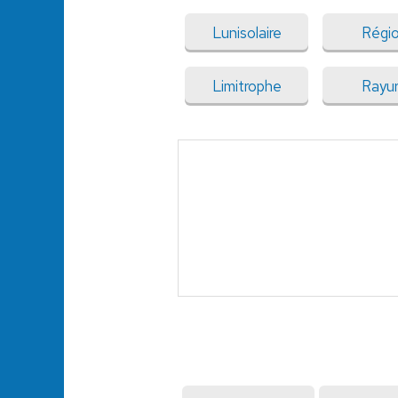
Lunisolaire
Régi
Limitrophe
Rayu