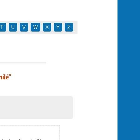
T
U
V
W
X
Y
Z
ilé"