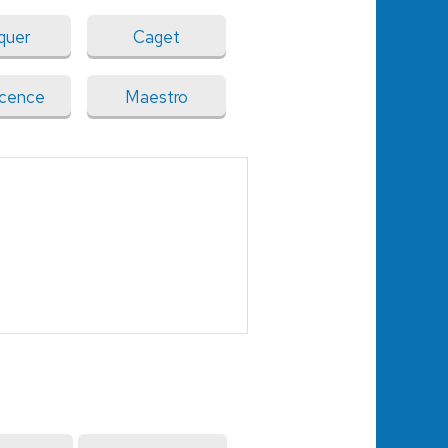
quer
Caget
scence
Maestro