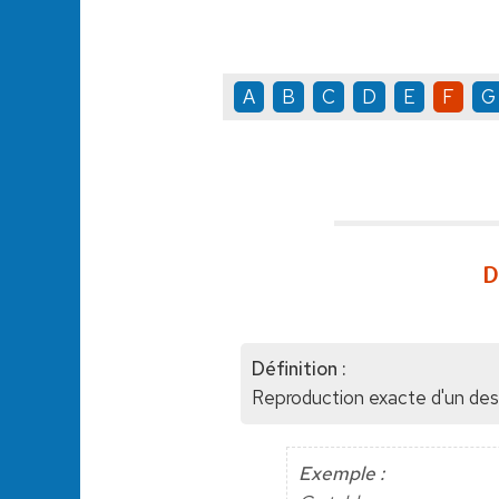
A
B
C
D
E
F
G
D
Définition :
Reproduction exacte d'un dessi
Exemple :