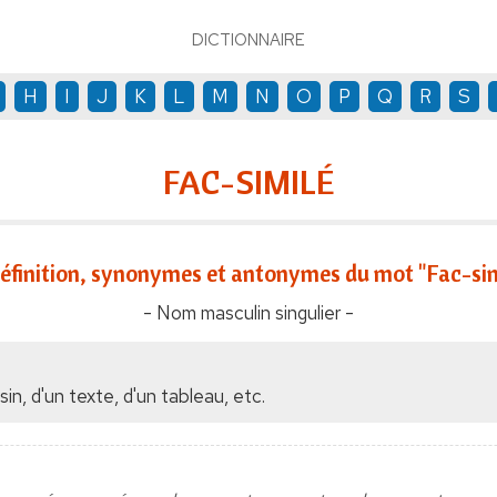
DICTIONNAIRE
H
I
J
K
L
M
N
O
P
Q
R
S
FAC-SIMILÉ
éfinition, synonymes et antonymes du mot "Fac-sim
- Nom masculin singulier -
n, d'un texte, d'un tableau, etc.