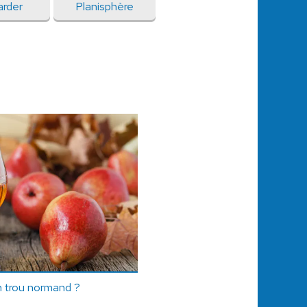
arder
Planisphère
n trou normand ?