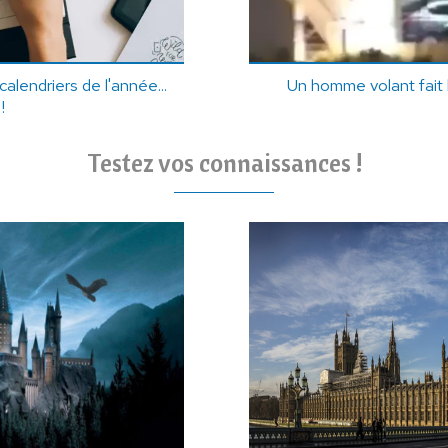
alendriers de l'année...
Un homme volant fait 
!
Testez vos connaissances !