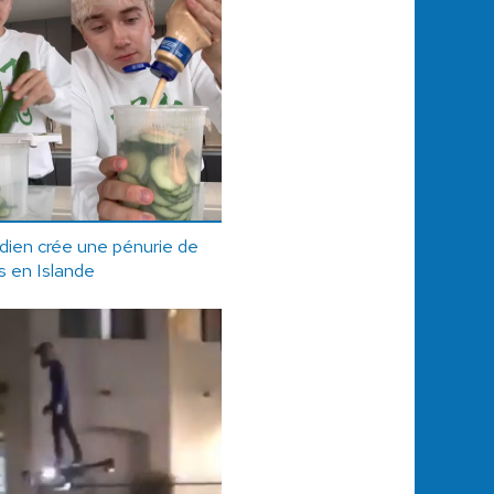
dien crée une pénurie de
 en Islande