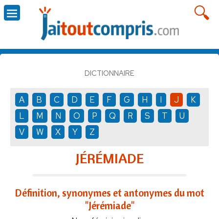
DICTIONNAIRE
A
B
C
D
E
F
G
H
I
J
K
L
M
N
O
P
Q
R
S
T
U
V
W
X
Y
Z
JÉRÉMIADE
Définition, synonymes et antonymes du mot
"Jérémiade"