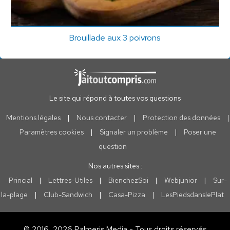
Brouillade aux 3 poivrons
Le site qui répond à toutes vos questions
Mentions légales
|
Nous contacter
|
Protection des données
|
Paramètres cookies
|
Signaler un problème
|
Poser une
question
Nos autres sites :
Princial
|
Lettres-Utiles
|
BienchezSoi
|
Webjunior
|
Sur-
la-plage
|
Club-Sandwich
|
Casa-Pizza
|
LesPiedsdanslePlat
© 2016, 2026 Palmeris Media - Tous droits réservés