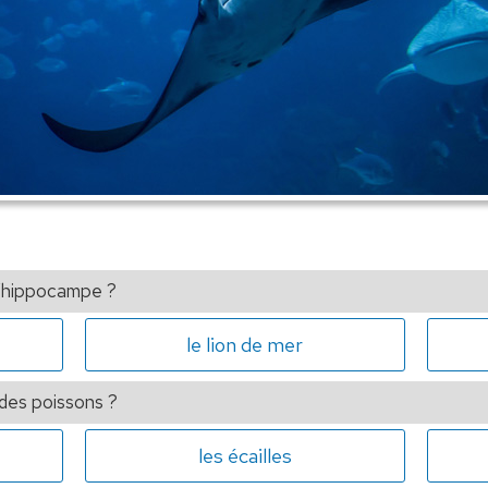
 l’hippocampe ?
le lion de mer
 des poissons ?
les écailles