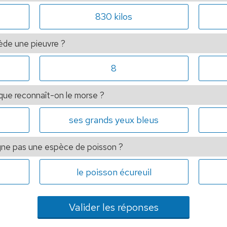
830 kilos
ède une pieuvre ?
8
ique reconnaît-on le morse ?
ses grands yeux bleus
gne pas une espèce de poisson ?
le poisson écureuil