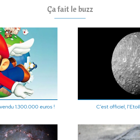
Ça fait le buzz
 vendu 1.300.000 euros !
C’est officiel, l’Eto