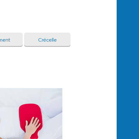
ment
Crécelle