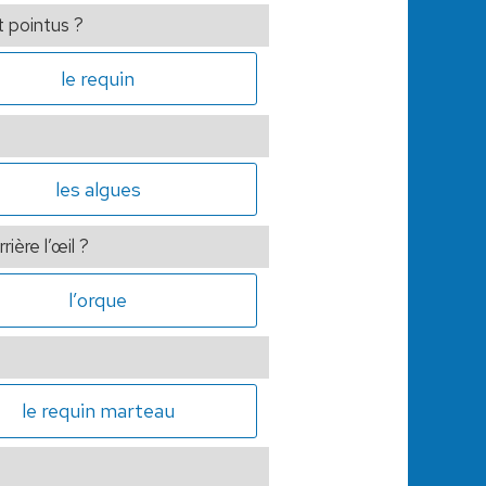
t pointus ?
le requin
les algues
ière l’œil ?
l’orque
le requin marteau