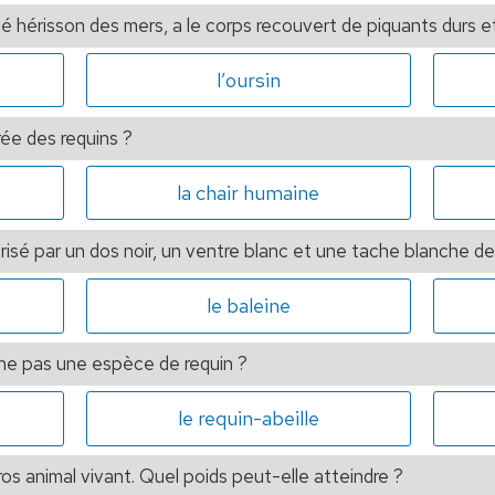
lé hérisson des mers, a le corps recouvert de piquants durs e
l’oursin
rée des requins ?
la chair humaine
isé par un dos noir, un ventre blanc et une tache blanche derr
le baleine
ne pas une espèce de requin ?
le requin-abeille
ros animal vivant. Quel poids peut-elle atteindre ?