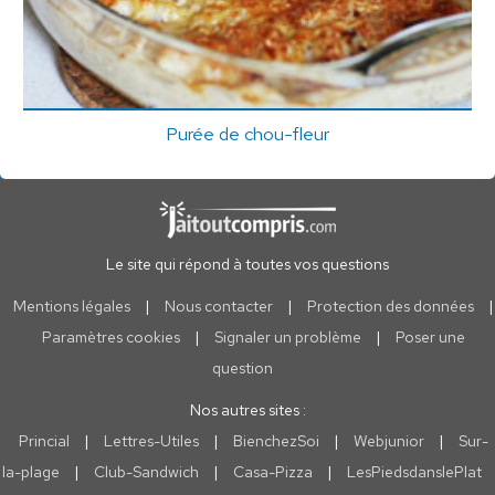
Purée de chou-fleur
Le site qui répond à toutes vos questions
Mentions légales
|
Nous contacter
|
Protection des données
|
Paramètres cookies
|
Signaler un problème
|
Poser une
question
Nos autres sites :
Princial
|
Lettres-Utiles
|
BienchezSoi
|
Webjunior
|
Sur-
la-plage
|
Club-Sandwich
|
Casa-Pizza
|
LesPiedsdanslePlat