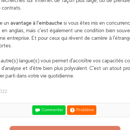
 recherches sur Internet de façon plus large, ou de prendr
 contrats.
ne un
avantage à l'embauche
si vous êtes mis en concurren
re en anglais, mais c'est également une condition bien souv
e entreprise. Et pour ceux qui rêvent de carrière à l'étrange
rtes.
) autre(s) langue(s) vous permet d'accroître vos capacités c
d'analyse et d'être bien plus polyvalent. C'est un atout p
r parti dans votre vie quotidienne.
022
Commenter
Problème