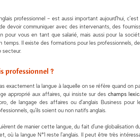
 anglais professionnel – est aussi important aujourd'hui, c'est
de devoir communiquer avec des intervenants, des fourniss
on pour vous en tant que salarié, mais aussi pour la socié
emps. Il existe des formations pour les professionnels, des
 secteur.
s professionnel ?
pas exactement la langue à laquelle on se réfère quand on 
age approprié aux affaires, qui insiste sur des
champs lexic
 pro, de langage des affaires ou d'anglais Business pour l
ssionnels, qu'ils soient ou non natifs anglais.
uièrent de manier cette langue, du fait d'une globalisation 
t, où la langue N°1 reste l'anglais. Il peut être très intéres