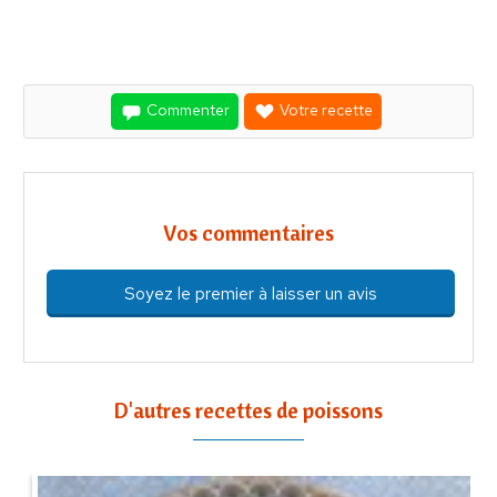
Commenter
Votre recette
Vos commentaires
Soyez le premier à laisser un avis
D'autres recettes de poissons