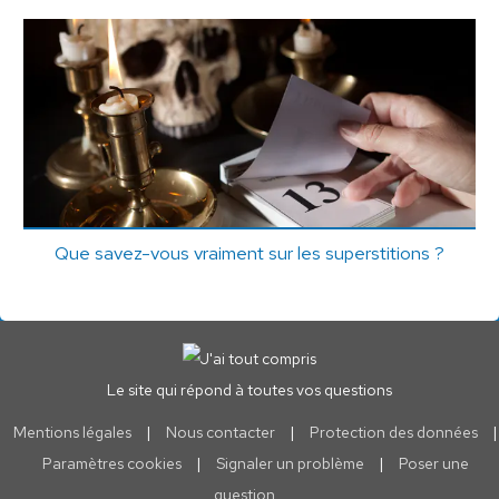
Que savez-vous vraiment sur les superstitions ?
Le site qui répond à toutes vos questions
Mentions légales
|
Nous contacter
|
Protection des données
|
Paramètres cookies
|
Signaler un problème
|
Poser une
question