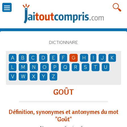
DICTIONNAIRE
A
B
C
D
E
F
G
H
I
J
K
L
M
N
O
P
Q
R
S
T
U
V
W
X
Y
Z
GOÛT
Définition, synonymes et antonymes du mot
"Goût"