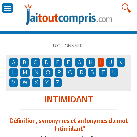
DICTIONNAIRE
A
B
C
D
E
F
G
H
I
J
K
L
M
N
O
P
Q
R
S
T
U
V
W
X
Y
Z
INTIMIDANT
Définition, synonymes et antonymes du mot
"Intimidant"