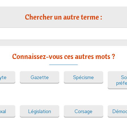
Chercher un autre terme :
Connaissez-vous ces autres mots ?
yte
Gazette
Spécisme
So
préf
xal
Législation
Corsage
Démoc