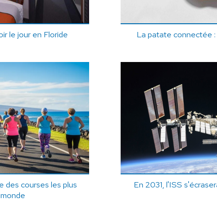
ir le jour en Floride
La patate connectée : 
ne des courses les plus
En 2031, l'ISS s'écrase
au monde