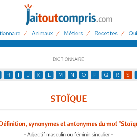
tionnaire
Animaux
Métiers
Recettes
Qui
DICTIONNAIRE
H
I
J
K
L
M
N
O
P
Q
R
S
STOÏQUE
Définition, synonymes et antonymes du mot "Stoïq
- Adjectif masculin ou féminin singulier -