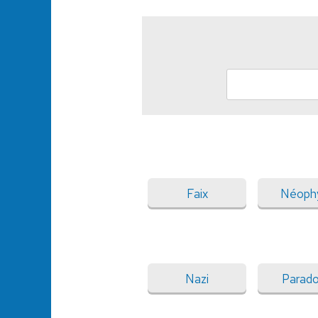
Faix
Néoph
Nazi
Parado