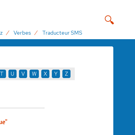
z
Verbes
Traducteur SMS
T
U
V
W
X
Y
Z
ue"