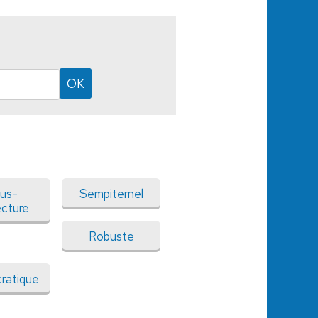
us-
Sempiternel
ecture
Robuste
ratique