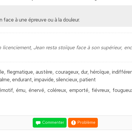
 face à une épreuve ou à la douleur.
n licenciement, Jean resta stoïque face à son supérieur, en
e, flegmatique, austère, courageux, dur, héroïque, indifférent,
alme, endurant, impavide, silencieux, patient
 émotif, ému, énervé, coléreux, emporté, fiévreux, fougueux
Commenter
Problème