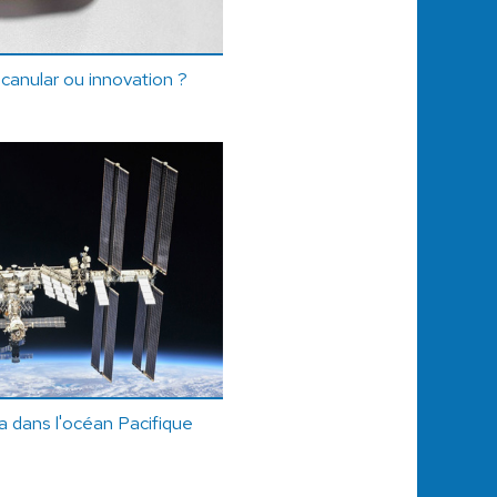
canular ou innovation ?
ra dans l'océan Pacifique