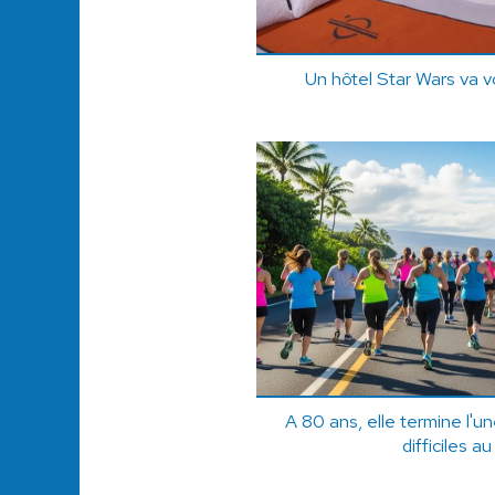
Un hôtel Star Wars va vo
A 80 ans, elle termine l'u
difficiles 