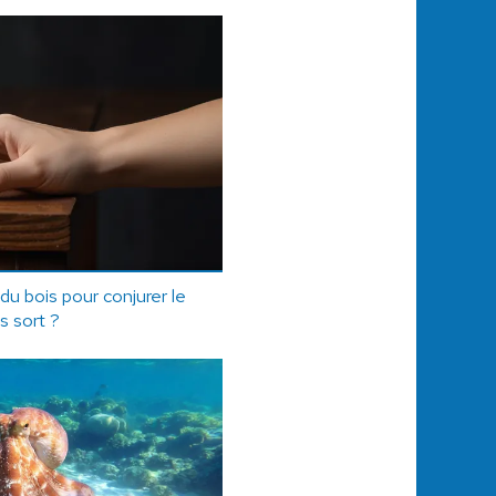
u bois pour conjurer le
s sort ?