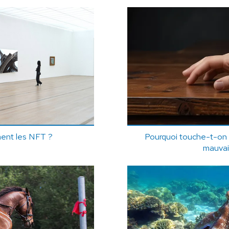
ent les NFT ?
Pourquoi touche-t-on d
mauvai