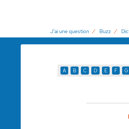
J'ai une question
Buzz
Dic
A
B
C
D
E
F
G