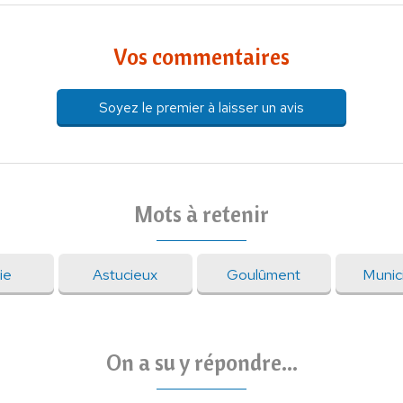
Vos commentaires
Soyez le premier à laisser un avis
Mots à retenir
ie
Astucieux
Goulûment
Munici
On a su y répondre...