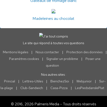
Gâteaux de fromage blanc
Madeleines au chocolat
Le site qui répond à toutes vos questions
Mentions légales
|
Nous contacter
|
Protection des données
|
Paramètres cookies
|
Signaler un problème
|
Poser une
question
Nos autres sites :
Princial
|
Lettres-Utiles
|
BienchezSoi
|
Webjunior
|
Sur-
la-plage
|
Club-Sandwich
|
Casa-Pizza
|
LesPiedsdanslePlat
© 2016, 2026 Palmeris Media - Tous droits réservés