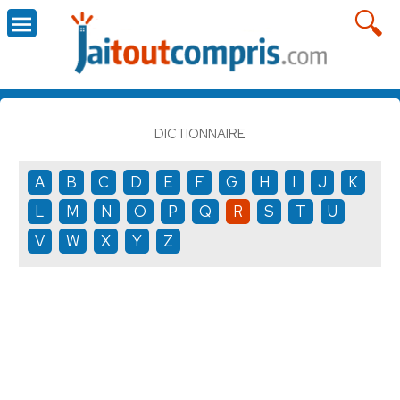
DICTIONNAIRE
A
B
C
D
E
F
G
H
I
J
K
L
M
N
O
P
Q
R
S
T
U
V
W
X
Y
Z