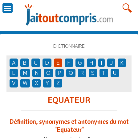
DICTIONNAIRE
A
B
C
D
E
F
G
H
I
J
K
L
M
N
O
P
Q
R
S
T
U
V
W
X
Y
Z
EQUATEUR
Définition, synonymes et antonymes du mot
"Equateur"