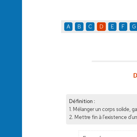
A
B
C
D
E
F
G
D
Définition :
1. Mélanger un corps solide, ga
2. Mettre fin à l'existence d'u