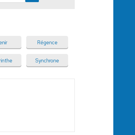
enir
Régence
rinthe
Synchrone