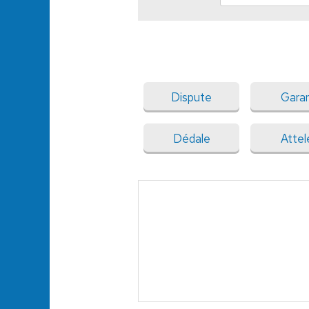
Dispute
Gara
Dédale
Attel