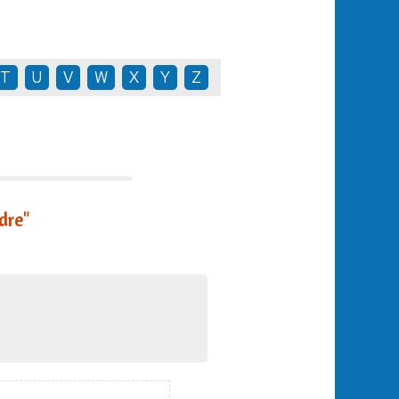
T
U
V
W
X
Y
Z
dre"