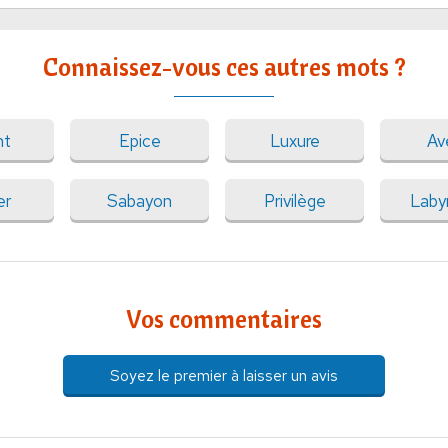
Connaissez-vous ces autres mots ?
nt
Epice
Luxure
Av
er
Sabayon
Privilège
Laby
Vos commentaires
Soyez le premier à laisser un avis