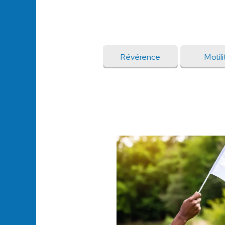
Révérence
Motili