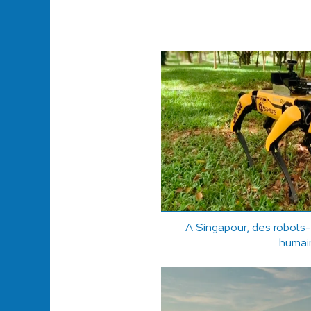
A Singapour, des robots-c
humai