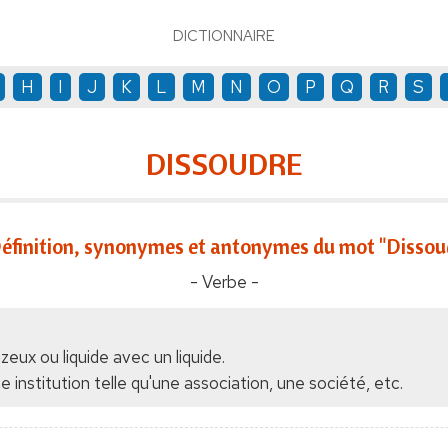
DICTIONNAIRE
H
I
J
K
L
M
N
O
P
Q
R
S
DISSOUDRE
éfinition, synonymes et antonymes du mot "Dissou
- Verbe -
zeux ou liquide avec un liquide.
ne institution telle qu'une association, une société, etc.