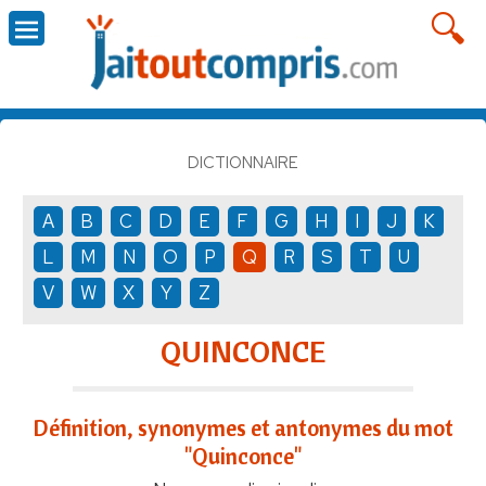
DICTIONNAIRE
A
B
C
D
E
F
G
H
I
J
K
L
M
N
O
P
Q
R
S
T
U
V
W
X
Y
Z
QUINCONCE
Définition, synonymes et antonymes du mot
"Quinconce"