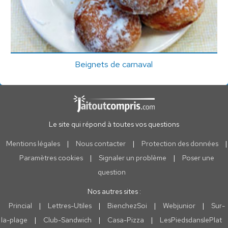
Beignets de carnaval
Le site qui répond à toutes vos questions
Mentions légales
|
Nous contacter
|
Protection des données
|
Paramètres cookies
|
Signaler un problème
|
Poser une
question
Nos autres sites :
Princial
|
Lettres-Utiles
|
BienchezSoi
|
Webjunior
|
Sur-
la-plage
|
Club-Sandwich
|
Casa-Pizza
|
LesPiedsdanslePlat