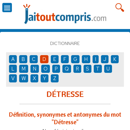
DICTIONNAIRE
A
B
C
D
E
F
G
H
I
J
K
L
M
N
O
P
Q
R
S
T
U
V
W
X
Y
Z
DÉTRESSE
Définition, synonymes et antonymes du mot
"Détresse"