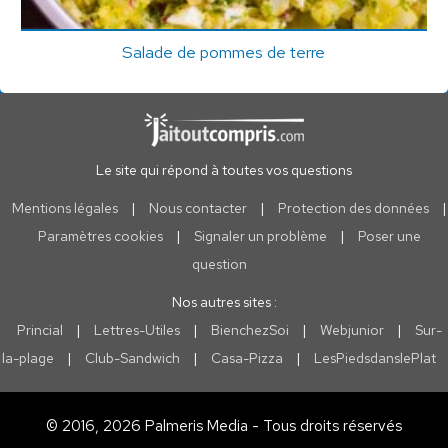
Salade de pommes de terre
Le site qui répond à toutes vos questions
Mentions légales
|
Nous contacter
|
Protection des données
|
Paramètres cookies
|
Signaler un problème
|
Poser une
question
Nos autres sites :
Princial
|
Lettres-Utiles
|
BienchezSoi
|
Webjunior
|
Sur-
la-plage
|
Club-Sandwich
|
Casa-Pizza
|
LesPiedsdanslePlat
© 2016, 2026 Palmeris Media - Tous droits réservés