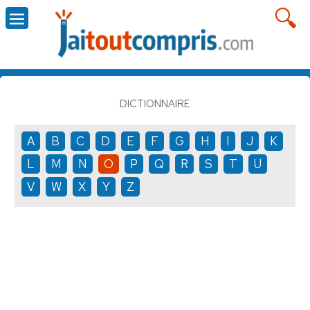
DICTIONNAIRE
A
B
C
D
E
F
G
H
I
J
K
L
M
N
O
P
Q
R
S
T
U
V
W
X
Y
Z