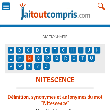
DICTIONNAIRE
A
B
C
D
E
F
G
H
I
J
K
L
M
N
O
P
Q
R
S
T
U
V
W
X
Y
Z
NITESCENCE
Définition, synonymes et antonymes du mot
"Nitescence"