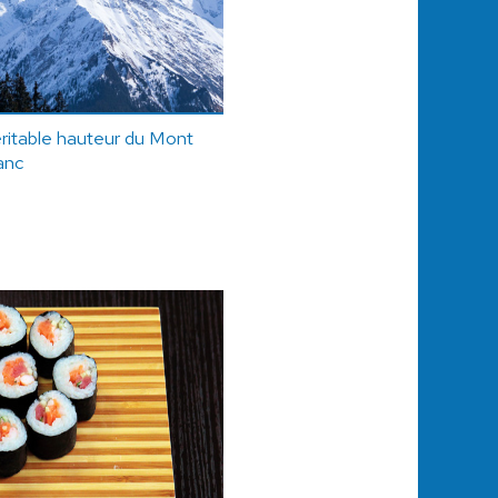
éritable hauteur du Mont
anc