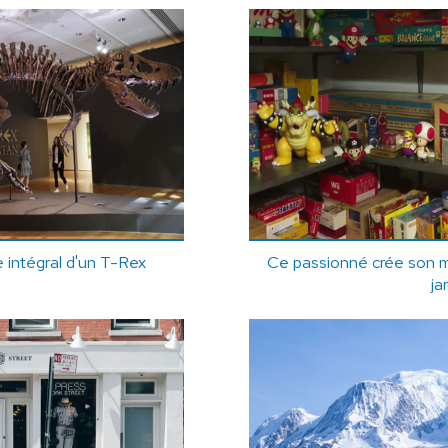
 intégral d'un T-Rex
Ce passionné crée son 
ja