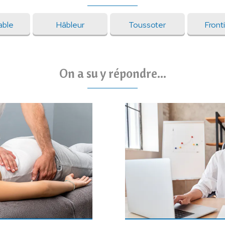
able
Hâbleur
Toussoter
Front
On a su y répondre...