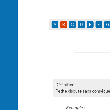
A
B
C
D
E
F
G
Définition :
Petite dispute sans conséquen
Exemple :