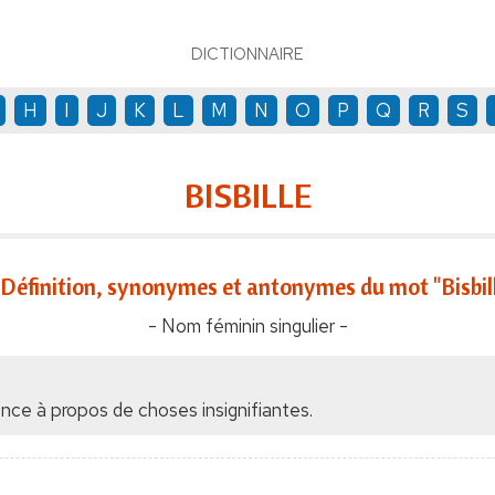
DICTIONNAIRE
H
I
J
K
L
M
N
O
P
Q
R
S
BISBILLE
Définition, synonymes et antonymes du mot "Bisbil
- Nom féminin singulier -
ce à propos de choses insignifiantes.