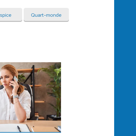
ispice
Quart-monde