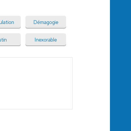
ulation
Démagogie
tin
Inexorable