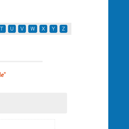
T
U
V
W
X
Y
Z
le"