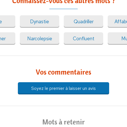
Connaissez-vous ces autres mots ?
e
Dynastie
Quadriller
Affab
her
Narcolepsie
Confluent
Mu
Vos commentaires
Soyez le premier à laisser un avis
Mots à retenir