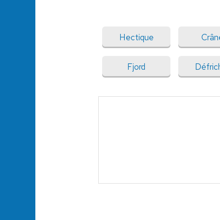
Hectique
Crân
Fjord
Défric