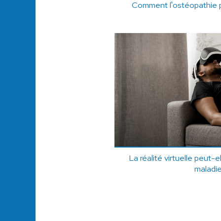
Comment l'ostéopathie 
La réalité virtuelle peut-e
maladie