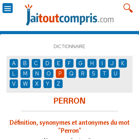
DICTIONNAIRE
A
B
C
D
E
F
G
H
I
J
K
L
M
N
O
P
Q
R
S
T
U
V
W
X
Y
Z
PERRON
Définition, synonymes et antonymes du mot
"Perron"