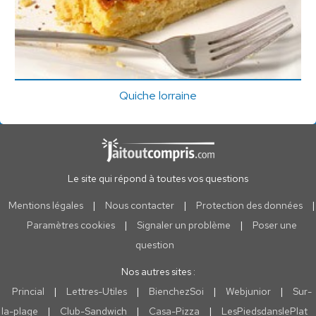
Quiche lorraine
Le site qui répond à toutes vos questions
Mentions légales
|
Nous contacter
|
Protection des données
|
Paramètres cookies
|
Signaler un problème
|
Poser une
question
Nos autres sites :
Princial
|
Lettres-Utiles
|
BienchezSoi
|
Webjunior
|
Sur-
la-plage
|
Club-Sandwich
|
Casa-Pizza
|
LesPiedsdanslePlat