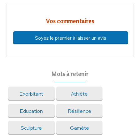
Vos commentaires
Soyez le premier à laisser un avis
Mots à retenir
Exorbitant
Athlète
Education
Résilience
Sculpture
Gamète