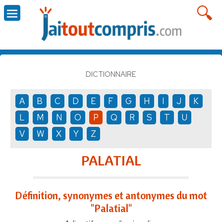
DICTIONNAIRE
A
B
C
D
E
F
G
H
I
J
K
L
M
N
O
P
Q
R
S
T
U
V
W
X
Y
Z
PALATIAL
Définition, synonymes et antonymes du mot
"Palatial"