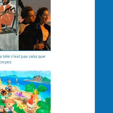
la télé n'est pas celui que
croyez