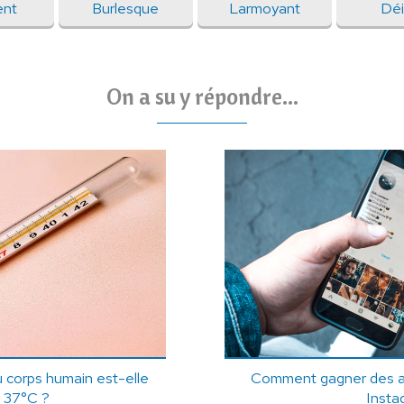
nt
Burlesque
Larmoyant
Déi
On a su y répondre...
 corps humain est-elle
Comment gagner des a
e 37°C ?
Insta