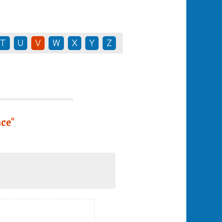
T
U
V
W
X
Y
Z
nce"