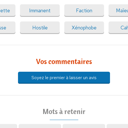
uette
Immanent
Faction
Maïeu
sse
Hostile
Xénophobe
Ca
Vos commentaires
Soyez le premier à laisser un avis
Mots à retenir