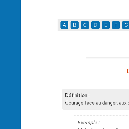
A
B
C
D
E
F
G
Définition :
Courage face au danger, aux di
Exemple :