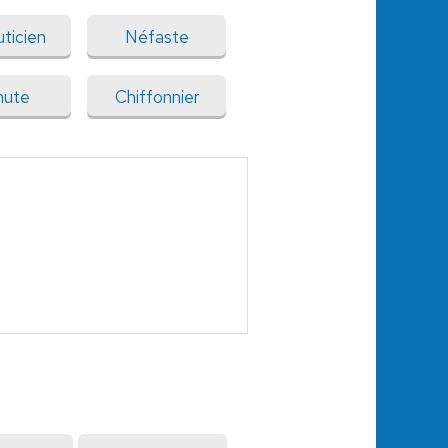
ticien
Néfaste
hute
Chiffonnier