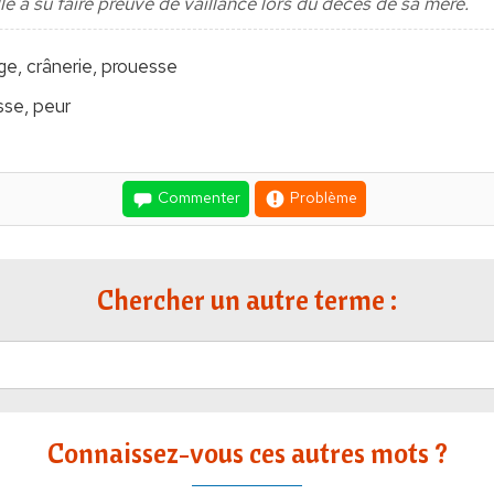
le a su faire preuve de vaillance lors du décès de sa mère.
e, crânerie, prouesse
sse, peur
Commenter
Problème
Chercher un autre terme :
Connaissez-vous ces autres mots ?