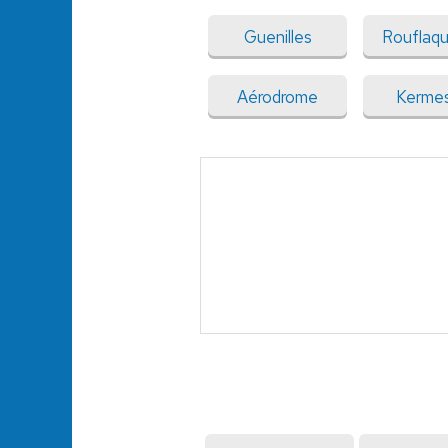
Guenilles
Rouflaq
Aérodrome
Kerme