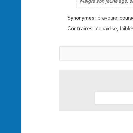
Malgré son jeune âge, el
Synonymes :
bravoure, courag
Contraires :
couardise, faible