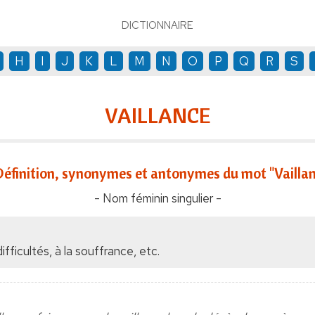
DICTIONNAIRE
H
I
J
K
L
M
N
O
P
Q
R
S
VAILLANCE
Définition, synonymes et antonymes du mot "Vailla
- Nom féminin singulier -
fficultés, à la souffrance, etc.