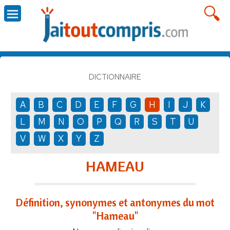
DICTIONNAIRE
A
B
C
D
E
F
G
H
I
J
K
L
M
N
O
P
Q
R
S
T
U
V
W
X
Y
Z
HAMEAU
Définition, synonymes et antonymes du mot
"Hameau"