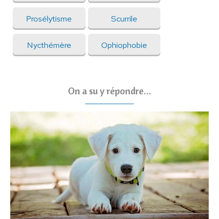
Prosélytisme
Scurrile
Nycthémère
Ophiophobie
On a su y répondre...