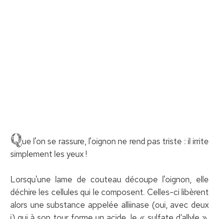
Q
ue l'on se rassure, l'oignon ne rend pas triste : il irrite
simplement les yeux !
Lorsqu'une lame de couteau découpe l'oignon, elle
déchire les cellules qui le composent. Celles-ci libèrent
alors une substance appelée alliinase (oui, avec deux
i) qui à son tour forme un acide, le « sulfate d’allyle ».