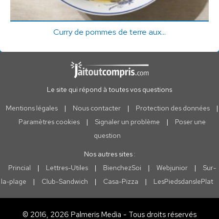
Curry de pommes de terre aux...
Le site qui répond à toutes vos questions
Mentions légales
|
Nous contacter
|
Protection des données
|
Paramètres cookies
|
Signaler un problème
|
Poser une
question
Nos autres sites :
Princial
|
Lettres-Utiles
|
BienchezSoi
|
Webjunior
|
Sur-
la-plage
|
Club-Sandwich
|
Casa-Pizza
|
LesPiedsdanslePlat
© 2016, 2026 Palmeris Media - Tous droits réservés