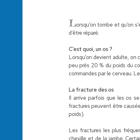
L
orsqu’on tombe et qu’on s’es
d’être réparé.
C’est quoi, un os ?
Lorsqu’on devient adulte, on 
peu près 20 % du poids du cor
commandes par le cerveau. Les
La fracture des os
Il arrive parfois que les os s
fractures peuvent être causée
poids).
Les fractures les plus fréque
cheville et de la jambe. Cer