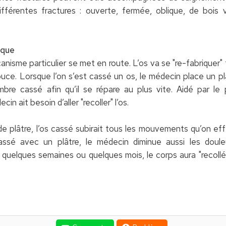
différentes fractures : ouverte, fermée, oblique, de bois 
ique
nisme particulier se met en route. L’os va se "re-fabriquer" 
uce. Lorsque l’on s’est cassé un os, le médecin place un plâ
mbre cassé afin qu’il se répare au plus vite. Aidé par le p
n ait besoin d’aller "recoller" l’os.
de plâtre, l’os cassé subirait tous les mouvements qu’on ef
cassé avec un plâtre, le médecin diminue aussi les doule
 quelques semaines ou quelques mois, le corps aura "recollé"