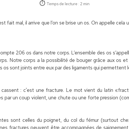
Temps de lecture : 2 min
t fait mal, il arrive que l’on se brise un os. On appelle cela 
compte 206 os dans notre corps. L’ensemble des os s’appell
ps. Notre corps a la possibilité de bouger grâce aux os et
 os sont joints entre eux par des ligaments qui permettent
e cassent : c'est une fracture. Le mot vient du latin «fract
s par un coup violent, une chute ou une forte pression (co
ntes sont celles du poignet, du col du fémur (surtout ch
taines fractures peuvent être accompagnées de saignement 