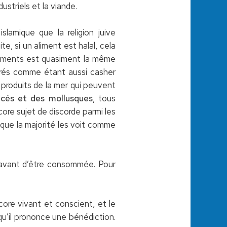
dustriels et la viande.
 islamique que la religion juive
e, si un aliment est halal, cela
s aliments est quasiment la même
érés comme étant aussi casher
produits de la mer qui peuvent
acés et des mollusques
, tous
core sujet de discorde parmi les
 que la majorité les voit comme
ée avant d’être consommée. Pour
ncore vivant et conscient, et le
qu’il prononce une bénédiction.