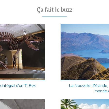
Ça fait le buzz
 intégral d'un T-Rex
La Nouvelle-Zélande, 
monde 