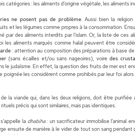
is catégories : les aliments d’origine végétale, les aliments in
ries ne posent pas de problème
. Aussi bien la religion
ruits et les légumes comme propres à la consommation. Ensuit
iné par des aliments interdits par l’islam. Or, la liste de ce
quoi les aliments marqués comme halal peuvent être consid
garde
: attention au composition des préparations à base de 
her
(sans écailles et/ou sans nageoires), voire
des crust
s le judaïsme. En effet, la question des fruits de mer est en
e poignée les considèrent comme prohibés par leur foi alors
e la viande qui, dans les deux religions, doit être purifi
rituels précis qui sont similaires, mais pas identiques.
s’appelle la
dhabiha
: un sacrificateur immobilise l’animal e
orge ensuite de manière à le vider de tout son sang pendant 