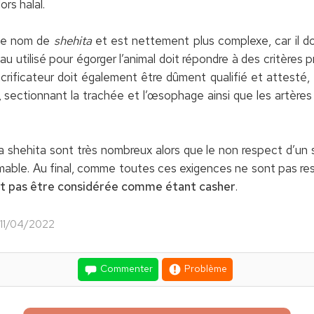
ors halal.
d le nom de
shehita
et est nettement plus complexe, car il doi
au utilisé pour égorger l’animal doit répondre à des critères 
rificateur doit également être dûment qualifié et attesté, et
 sectionnant la trachée et l’œsophage ainsi que les artères
a shehita sont très nombreux alors que le non respect d’un se
able. Au final, comme toutes ces exigences ne sont pas resp
eut pas être considérée comme étant casher
.
e 11/04/2022
Commenter
Problème