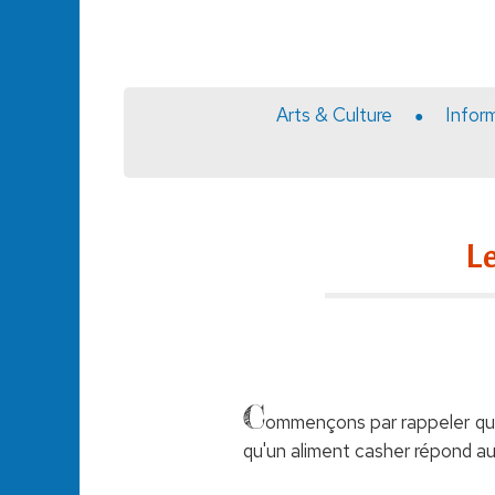
Arts & Culture
Infor
Le
C
ommençons par rappeler qu'un
qu'un aliment casher répond aux