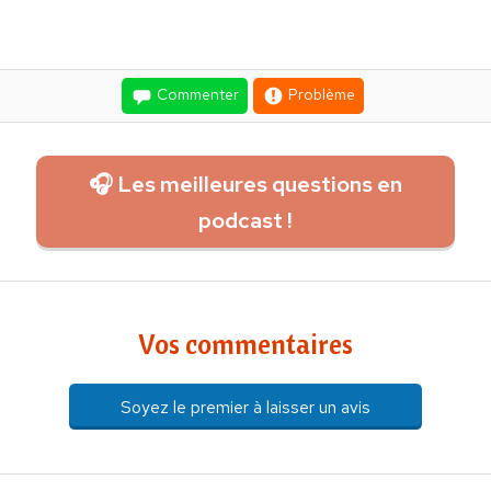
Commenter
Problème
🎧 Les meilleures questions en
podcast !
Vos commentaires
Soyez le premier à laisser un avis