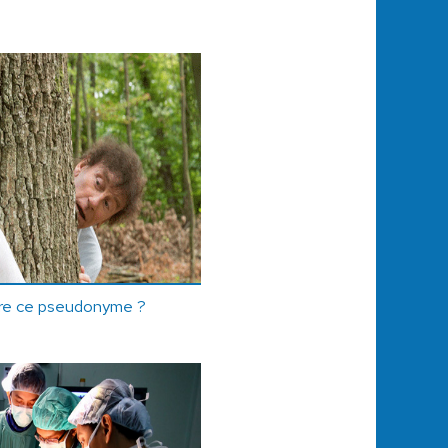
ère ce pseudonyme ?