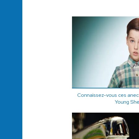
Connaissez-vous ces anecdo
Young She