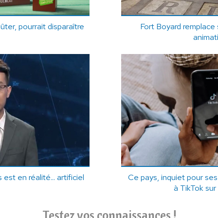
er, pourrait disparaître
Fort Boyard remplace s
animat
st en réalité... artificiel
Ce pays, inquiet pour se
à TikTok sur 
Testez vos connaissances !