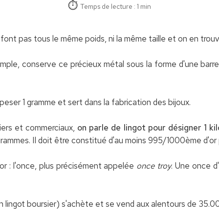
Temps de lecture : 1 min
ne font pas tous le même poids, ni la même taille et on en trou
ple, conserve ce précieux métal sous la forme d'une barre,
ut peser 1 gramme et sert dans la fabrication des bijoux.
iers et commerciaux,
on parle de lingot pour désigner 1 kil
rammes. Il doit être constitué d'au moins 995/1000ème d'or 
l'or : l'once, plus précisément appelée
once troy
. Une once d
un lingot boursier) s'achète et se vend aux alentours de 35.0