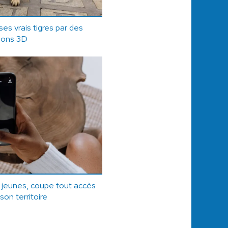
es vrais tigres par des
ions 3D
s jeunes, coupe tout accès
son territoire