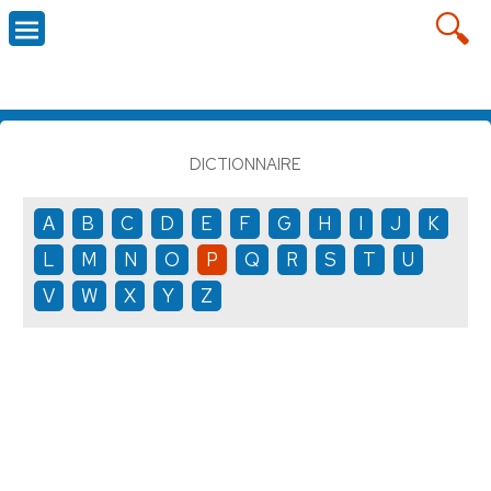
DICTIONNAIRE
A
B
C
D
E
F
G
H
I
J
K
L
M
N
O
P
Q
R
S
T
U
V
W
X
Y
Z