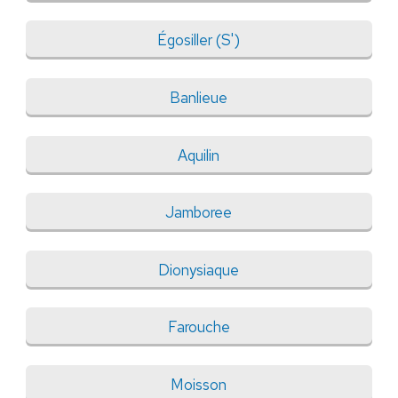
Égosiller (S')
Banlieue
Aquilin
Jamboree
Dionysiaque
Farouche
Moisson