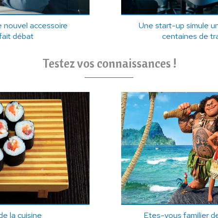
le nouvel accessoire
Une start-up simule un
fait débat
centaines de tra
Testez vos connaissances !
e la cuisine
Etes-vous familier de