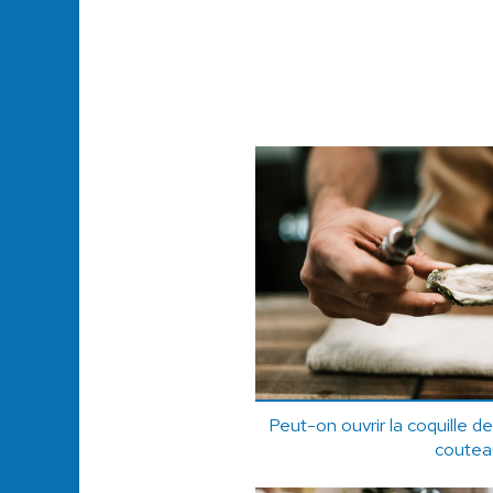
Peut-on ouvrir la coquille de
coutea