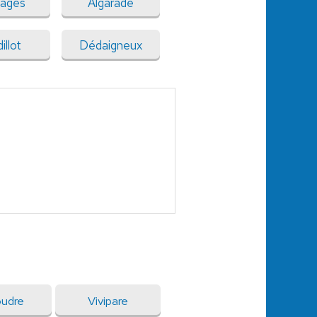
ages
Algarade
illot
Dédaigneux
udre
Vivipare