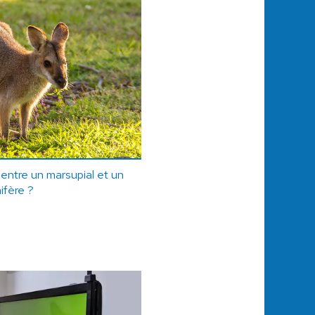
 entre un marsupial et un
fère ?