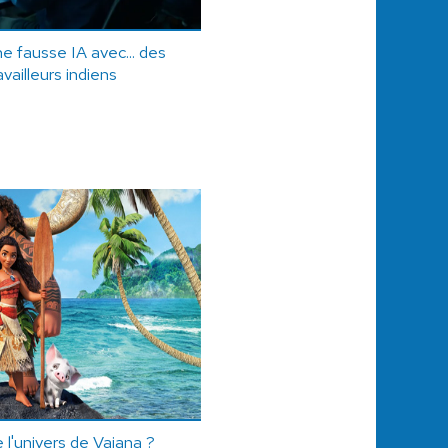
e fausse IA avec... des
vailleurs indiens
 l'univers de Vaiana ?