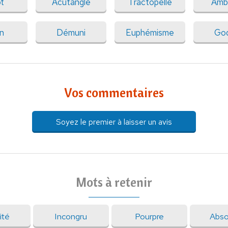
t
Acutangle
Tractopelle
Amb
n
Démuni
Euphémisme
God
Vos commentaires
Soyez le premier à laisser un avis
Mots à retenir
ité
Incongru
Pourpre
Abso