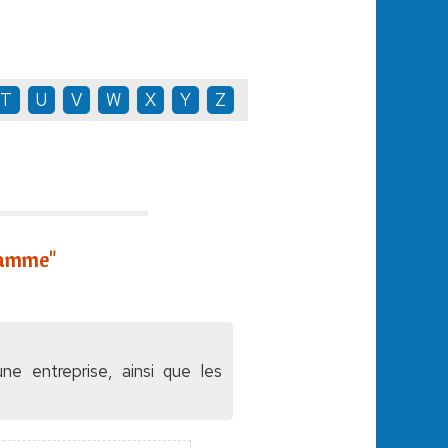
T
U
V
W
X
Y
Z
ramme"
ne entreprise, ainsi que les