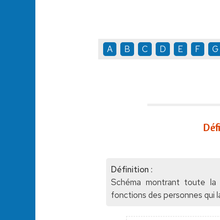
A
B
C
D
E
F
G
Déf
Définition :
Schéma montrant toute la st
fonctions des personnes qui 