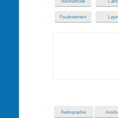
Néonaticide
Caho
Foudroiement
Layo
Radiographie
Assidu