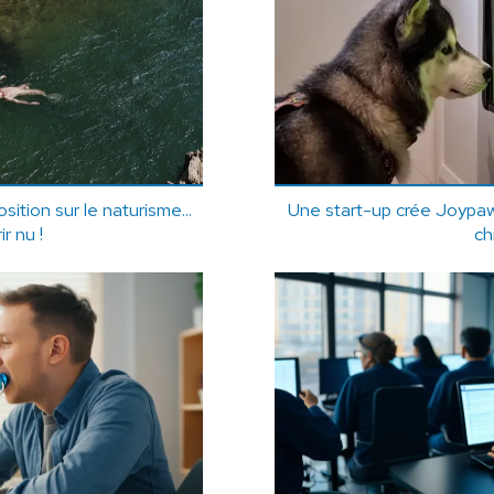
ition sur le naturisme...
Une start-up crée Joypaw,
r nu !
ch