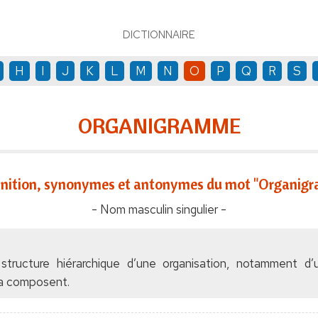
DICTIONNAIRE
H
I
J
K
L
M
N
O
P
Q
R
S
ORGANIGRAMME
inition, synonymes et antonymes du mot "Organig
- Nom masculin singulier -
ructure hiérarchique d’une organisation, notamment d’u
la composent.