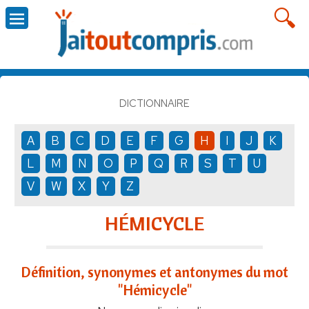
DICTIONNAIRE
A
B
C
D
E
F
G
H
I
J
K
L
M
N
O
P
Q
R
S
T
U
V
W
X
Y
Z
HÉMICYCLE
Définition, synonymes et antonymes du mot
"Hémicycle"