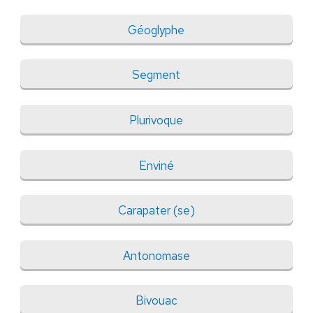
Géoglyphe
Segment
Plurivoque
Enviné
Carapater (se)
Antonomase
Bivouac