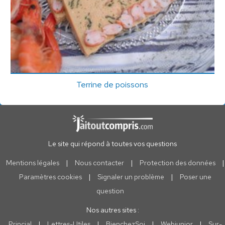
Terrine de poissons
Le site qui répond à toutes vos questions
Mentions légales
|
Nous contacter
|
Protection des données
|
Paramètres cookies
|
Signaler un problème
|
Poser une
question
Nos autres sites :
Princial
|
Lettres-Utiles
|
BienchezSoi
|
Webjunior
|
Sur-