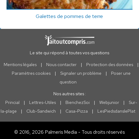
Galettes de pommes de terre
Le site qui répond à toutes vos questions
Mentions légales
|
Nous contacter
|
Protection des données
|
Paramètres cookies
|
Signaler un problème
|
Poser une
question
Nos autres sites :
Princial
|
Lettres-Utiles
|
BienchezSoi
|
Webjunior
|
Sur-
la-plage
|
Club-Sandwich
|
Casa-Pizza
|
LesPiedsdanslePlat
© 2016, 2026 Palmeris Media - Tous droits réservés