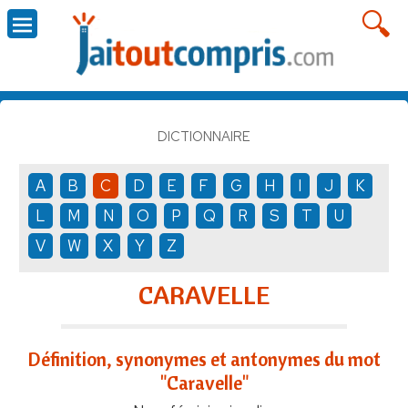
DICTIONNAIRE
A
B
C
D
E
F
G
H
I
J
K
L
M
N
O
P
Q
R
S
T
U
V
W
X
Y
Z
CARAVELLE
Définition, synonymes et antonymes du mot
"Caravelle"